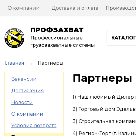
Перейти
О компании
Доставка и оплата
Производс
к
основному
содержанию
ПРОФЗАХВАТ
Профессиональные
КАТАЛО
грузозахватные системы
Строка
Главная
Партнеры
навигации
Партнеры
Вакансии
Достижения
1) Наш любимый Дилер п
Новости
2) Торговый дом Эдель
О компании
3) Строительная компан
Условия возврата
4) Регион-Торг (г. Кал