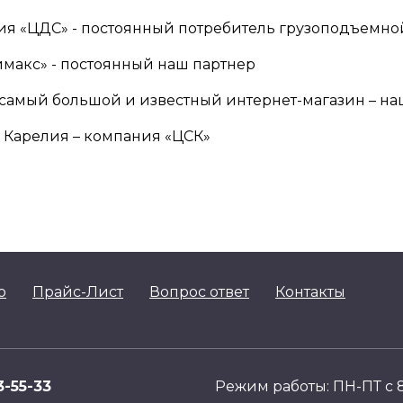
ния «ЦДС» - постоянный потребитель грузоподъемн
имакс» - постоянный наш партнер
– самый большой и известный интернет-магазин – н
 Карелия – компания «ЦСК»
о
Прайс-Лист
Вопрос ответ
Контакты
3-55-33
Режим работы: ПН-ПТ с 8: