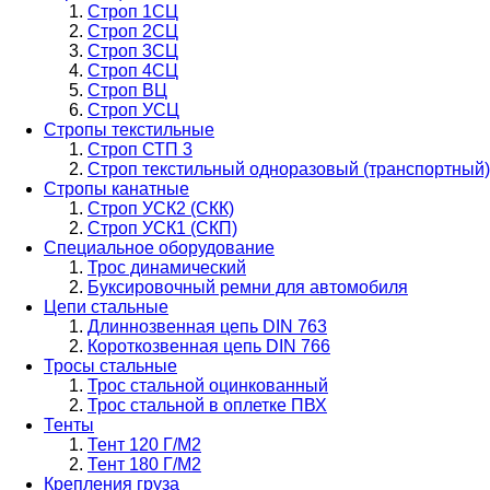
Строп 1СЦ
Строп 2СЦ
Строп 3СЦ
Строп 4СЦ
Строп ВЦ
Строп УСЦ
Стропы текстильные
Строп СТП 3
Строп текстильный одноразовый (транспортный)
Стропы канатные
Строп УСК2 (СКК)
Строп УСК1 (СКП)
Специальное оборудование
Трос динамический
Буксировочный ремни для автомобиля
Цепи стальные
Длиннозвенная цепь DIN 763
Короткозвенная цепь DIN 766
Тросы стальные
Трос стальной оцинкованный
Трос стальной в оплетке ПВХ
Тенты
Тент 120 Г/М2
Тент 180 Г/М2
Крепления груза