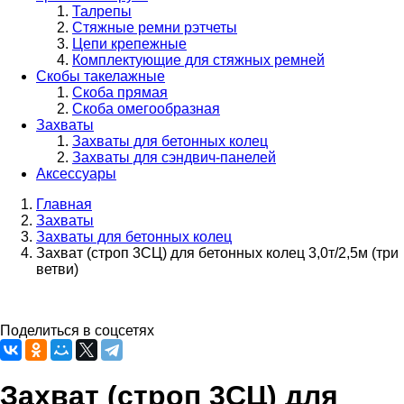
Талрепы
Стяжные ремни рэтчеты
Цепи крепежные
Комплектующие для стяжных ремней
Скобы такелажные
Скоба прямая
Скоба омегообразная
Захваты
Захваты для бетонных колец
Захваты для сэндвич-панелей
Аксессуары
Главная
Захваты
Строка
Захваты для бетонных колец
навигации
Захват (строп 3СЦ) для бетонных колец 3,0т/2,5м (три
ветви)
Поделиться в соцсетях
Захват (строп 3СЦ) для