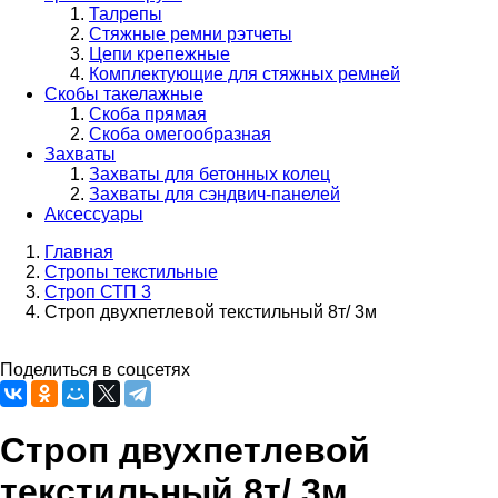
Талрепы
Стяжные ремни рэтчеты
Цепи крепежные
Комплектующие для стяжных ремней
Скобы такелажные
Скоба прямая
Скоба омегообразная
Захваты
Захваты для бетонных колец
Захваты для сэндвич-панелей
Аксессуары
Главная
Стропы текстильные
Строка
Строп СТП 3
навигации
Строп двухпетлевой текстильный 8т/ 3м
Поделиться в соцсетях
Строп двухпетлевой
текстильный 8т/ 3м