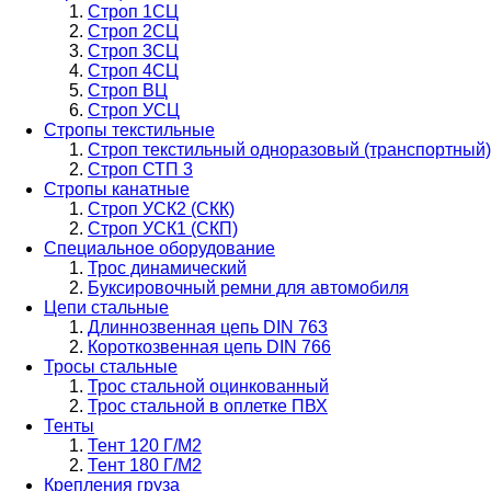
Строп 1СЦ
Строп 2СЦ
Строп 3СЦ
Строп 4СЦ
Строп ВЦ
Строп УСЦ
Стропы текстильные
Строп текстильный одноразовый (транспортный)
Строп СТП 3
Стропы канатные
Строп УСК2 (СКК)
Строп УСК1 (СКП)
Специальное оборудование
Трос динамический
Буксировочный ремни для автомобиля
Цепи стальные
Длиннозвенная цепь DIN 763
Короткозвенная цепь DIN 766
Тросы стальные
Трос стальной оцинкованный
Трос стальной в оплетке ПВХ
Тенты
Тент 120 Г/М2
Тент 180 Г/М2
Крепления груза