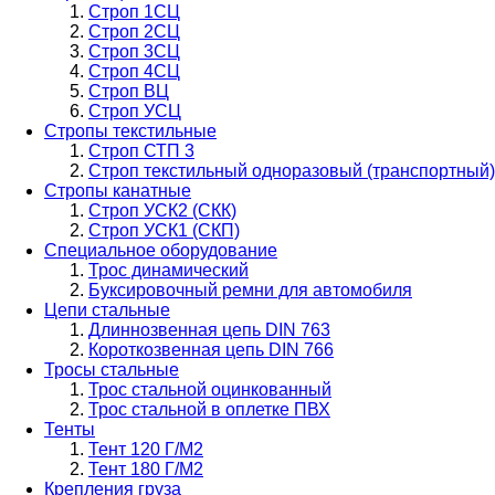
Строп 1СЦ
Строп 2СЦ
Строп 3СЦ
Строп 4СЦ
Строп ВЦ
Строп УСЦ
Стропы текстильные
Строп СТП 3
Строп текстильный одноразовый (транспортный)
Стропы канатные
Строп УСК2 (СКК)
Строп УСК1 (СКП)
Специальное оборудование
Трос динамический
Буксировочный ремни для автомобиля
Цепи стальные
Длиннозвенная цепь DIN 763
Короткозвенная цепь DIN 766
Тросы стальные
Трос стальной оцинкованный
Трос стальной в оплетке ПВХ
Тенты
Тент 120 Г/М2
Тент 180 Г/М2
Крепления груза