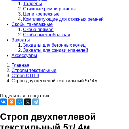
Талрепы
Стяжные ремни рэтчеты
Цепи крепежные
Комплектующие для стяжных ремней
Скобы такелажные
Скоба прямая
Скоба омегообразная
Захваты
Захваты для бетонных колец
Захваты для сэндвич-панелей
Аксессуары
Главная
Стропы текстильные
Строка
Строп СТП 3
навигации
Строп двухпетлевой текстильный 5т/ 4м
Поделиться в соцсетях
Строп двухпетлевой
текстильный 5т/ 4м