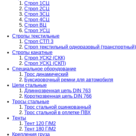
Строп 1СЦ
Строп 2СЦ
Строп 3СЦ
Строп 4СЦ
Строп ВЦ
Строп УСЦ
Стропы текстильные
Строп СТП 3
Строп текстильный одноразовый (транспортный)
Стропы канатные
Строп УСК2 (СКК)
Строп УСК1 (СКП)
Специальное оборудование
Трос динамический
Буксировочный ремни для автомобиля
Цепи стальные
Длиннозвенная цепь DIN 763
Короткозвенная цепь DIN 766
Тросы стальные
Трос стальной оцинкованный
Трос стальной в оплетке ПВХ
Тенты
Тент 120 Г/М2
Тент 180 Г/М2
Крепления груза