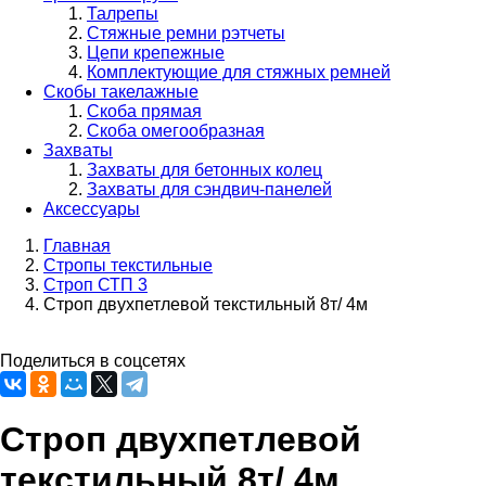
Талрепы
Стяжные ремни рэтчеты
Цепи крепежные
Комплектующие для стяжных ремней
Скобы такелажные
Скоба прямая
Скоба омегообразная
Захваты
Захваты для бетонных колец
Захваты для сэндвич-панелей
Аксессуары
Главная
Стропы текстильные
Строка
Строп СТП 3
навигации
Строп двухпетлевой текстильный 8т/ 4м
Поделиться в соцсетях
Строп двухпетлевой
текстильный 8т/ 4м