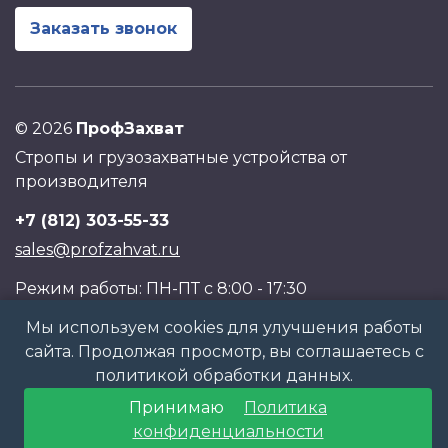
Заказать звонок
©
2026
ПрофЗахват
Стропы и грузозахватные устройства от
производителя
+7 (812) 303-55-33
sales@profzahvat.ru
Режим работы: ПН-ПТ с 8:00 - 17:30
Адрес: г. Санкт-Петербург, Торжковская ул., дом 1,
Мы используем cookies для улучшения работы
корпус 2, ДЦ Паритет
сайта. Продолжая просмотр, вы соглашаетесь с
политикой обработки данных.
Политика обработки персональных данных
Принимаю
Политика
конфиденциальности