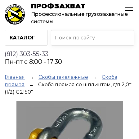
Перейти
ПРОФЗАХВАТ
к
Профессиональные грузозахватные
основному
системы
содержанию
КАТАЛОГ
(812) 303-55-33
Пн-пт с 8:00 - 17:30
Строка
Главная
Скобы такелажные
Скоба
прямая
Скоба прямая со шплинтом, г/п 2,0т
навигации
(1/2) G2150"