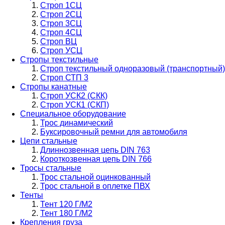
Строп 1СЦ
Строп 2СЦ
Строп 3СЦ
Строп 4СЦ
Строп ВЦ
Строп УСЦ
Стропы текстильные
Строп текстильный одноразовый (транспортный)
Строп СТП 3
Стропы канатные
Строп УСК2 (СКК)
Строп УСК1 (СКП)
Специальное оборудование
Трос динамический
Буксировочный ремни для автомобиля
Цепи стальные
Длиннозвенная цепь DIN 763
Короткозвенная цепь DIN 766
Тросы стальные
Трос стальной оцинкованный
Трос стальной в оплетке ПВХ
Тенты
Тент 120 Г/М2
Тент 180 Г/М2
Крепления груза