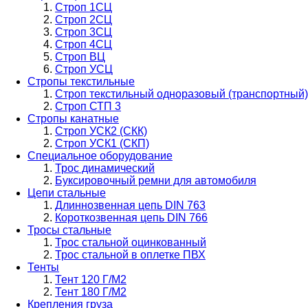
Строп 1СЦ
Строп 2СЦ
Строп 3СЦ
Строп 4СЦ
Строп ВЦ
Строп УСЦ
Стропы текстильные
Строп текстильный одноразовый (транспортный)
Строп СТП 3
Стропы канатные
Строп УСК2 (СКК)
Строп УСК1 (СКП)
Специальное оборудование
Трос динамический
Буксировочный ремни для автомобиля
Цепи стальные
Длиннозвенная цепь DIN 763
Короткозвенная цепь DIN 766
Тросы стальные
Трос стальной оцинкованный
Трос стальной в оплетке ПВХ
Тенты
Тент 120 Г/М2
Тент 180 Г/М2
Крепления груза