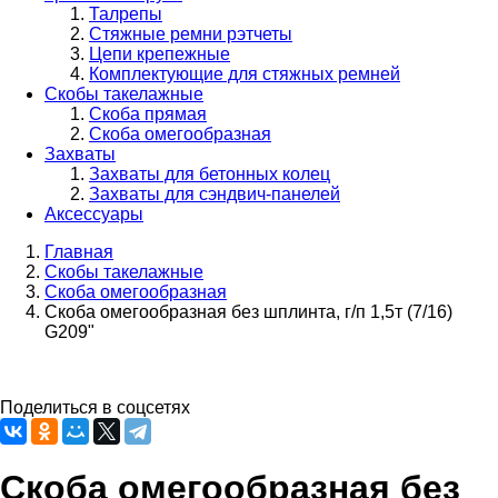
Талрепы
Стяжные ремни рэтчеты
Цепи крепежные
Комплектующие для стяжных ремней
Скобы такелажные
Скоба прямая
Скоба омегообразная
Захваты
Захваты для бетонных колец
Захваты для сэндвич-панелей
Аксессуары
Главная
Скобы такелажные
Строка
Скоба омегообразная
навигации
Скоба омегообразная без шплинта, г/п 1,5т (7/16)
G209"
Поделиться в соцсетях
Скоба омегообразная без