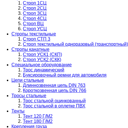
Строп 1СЦ
Строп 2СЦ
Строп 3СЦ
Строп 4СЦ
Строп ВЦ
Строп УСЦ
Стропы текстильные
Строп СТП 3
Строп текстильный одноразовый (транспортный)
Стропы канатные
Строп УСК1 (СКП)
Строп УСК2 (СКК)
Специальное оборудование
Трос динамический
Буксировочный ремни для автомобиля
Цепи стальные
Длиннозвенная цепь DIN 763
Короткозвенная цепь DIN 766
Тросы стальные
Трос стальной оцинкованный
Трос стальной в оплетке ПВХ
Тенты
Тент 120 Г/М2
Тент 180 Г/М2
Крепления груза