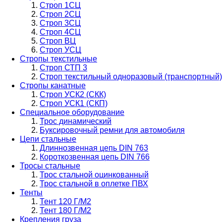
Строп 1СЦ
Строп 2СЦ
Строп 3СЦ
Строп 4СЦ
Строп ВЦ
Строп УСЦ
Стропы текстильные
Строп СТП 3
Строп текстильный одноразовый (транспортный)
Стропы канатные
Строп УСК2 (СКК)
Строп УСК1 (СКП)
Специальное оборудование
Трос динамический
Буксировочный ремни для автомобиля
Цепи стальные
Длиннозвенная цепь DIN 763
Короткозвенная цепь DIN 766
Тросы стальные
Трос стальной оцинкованный
Трос стальной в оплетке ПВХ
Тенты
Тент 120 Г/М2
Тент 180 Г/М2
Крепления груза